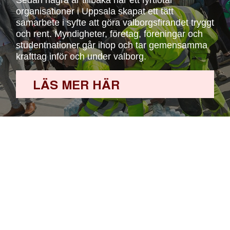
Sedan några år tillbaka har ett fyrtiotal
organisationer i Uppsala skapat ett tätt
samarbete i syfte att göra valborgsfirandet tryggt
och rent. Myndigheter, företag, föreningar och
studentnationer går ihop och tar gemensamma
krafttag inför och under valborg.
LÄS MER HÄR
KURATORSKONVENTET
DESTINATION UPPSALA
UPPSALA UNIVERSITET
SLU