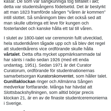
kasar. De som var sångkunniga tog tillfället i akt;
detta var studentsångens födelsetid. Det är bestyrkt
att man 1823 framförde sången ”Våren är kommen”
intill slottet. Så småningom blev det också sed att
man skulle utbringa ett leve för kungen och
fosterlandet och kanske hålla ett tal till våren.
I slutet av 1800-talet var ceremonin fullt utvecklad,
hela studentkåren tågade upp och så blev det regel
att studentkårens vice ordförande skulle hålla
vårtalet
. Detta ofta mycket uppmärksammade tal
har sänts i radio sedan 1926 (med ett enda
undantag, 1951). Sedan 1971 är det Curator
Curatorum, ordförande för studentnationernas
samarbetsorgan
Kuratorskonventet
, som håller talet.
Gunillaklockan
ringer och Allmänna Sången
medverkar fortfarande. Många har hävdat att
Slottsbackshyllningen, som alltid börjar precis
klockan 21, är en av de finaste studentceremonierna
i Sverige.