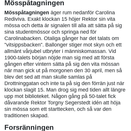
Mösspåtagningen
Mösspåtagningen
äger rum nedanför Carolina
Rediviva. Exakt klockan 15 höjer Rektor sin vita
mössa och detta är signalen till alla att sätta på sig
sina studentmössor och springa ned för
Carolinabacken. Otaliga gånger har det talats om
”vitsippsbacken”. Ballonger stiger mot skyn och ett
allmänt vårjubel utbryter i människomassan. Vid
1900-talets början nöjde man sig med att första
gången efter vintern sätta på sig den vita mössan
när man gick ut på morgonen den 30 april, men så
blev det sed att man skulle samlas på
Drottninggatan och inte ta på sig den förrän just när
klockan slagit 15. Man drog sig med tiden allt längre
upp mot biblioteket. Någon gång på 50-talet fick
dåvarande Rektor Torgny Segerstedt idén att höja
sin mössa som ett starttecken, och så var den
traditionen skapad.
Forsränningen