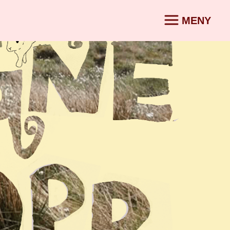
MENY
KONTAKT
SV
|
ORG
g i
r
partner
a
Vatten