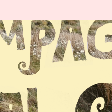
TA
BESÖKARE
OM
VALB
App
Om valbor
Gästkort
Uppsala
Mat & foodtrucks
Arrangöre
Resa
Historia
Släng ditt
Samarbets
skräpborg
LF Uppsal
Säkerhet &
Varannan 
trygghet