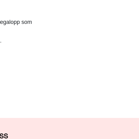
negalopp som
.
OSS