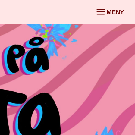
MENY
KONTAKT
SV
|
ORG
g i
r
partner
a
Vatten