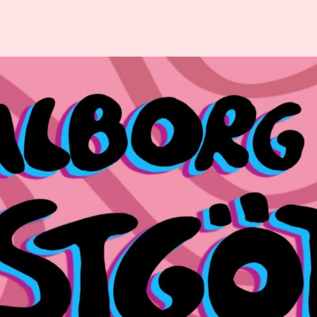
TA
BESÖKARE
OM
VALB
App
Om valbor
Gästkort
Uppsala
Mat & foodtrucks
Arrangöre
Resa
Historia
Släng ditt
Samarbets
skräpborg
LF Uppsal
Säkerhet &
Varannan 
trygghet