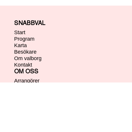
SNABBVAL
Start
Program
Karta
Besökare
Om valborg
Kontakt
OM OSS
Arrangörer
Varannan Vatten
Kontakt
FÖLJ OSS
Facebook
@ Valborg i Uppsala 2026