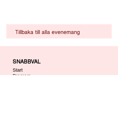
Tillbaka till alla evenemang
SNABBVAL
Start
Program
Karta
Besökare
Om valborg
Kontakt
OM OSS
Arrangörer