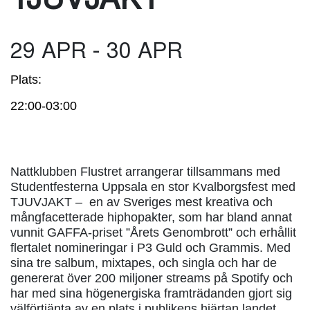
TJUVJAKT
29 APR - 30 APR
Plats:
22:00-03:00
Nattklubben Flustret arrangerar tillsammans med
Studentfesterna Uppsala en stor Kvalborgsfest med
TJUVJAKT – en av Sveriges mest kreativa och
mångfacetterade hiphopakter, som har bland annat
vunnit GAFFA-priset ”Årets Genombrott” och erhållit
flertalet nomineringar i P3 Guld och Grammis. Med
sina tre salbum, mixtapes, och singla och har de
genererat över 200 miljoner streams på Spotify och
har med sina högenergiska framträdanden gjort sig
välförtjänta av en plats i publikens hjärtan landet