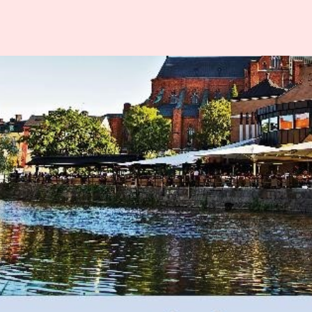
TA
BESÖKARE
OM
VALB
App
Om valbor
Gästkort
Uppsala
Mat & foodtrucks
Arrangöre
Resa
Historia
Släng ditt
Samarbets
skräpborg
LF Uppsal
Säkerhet &
Varannan 
trygghet