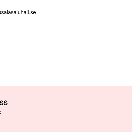
salasaluhall.se
OSS
k