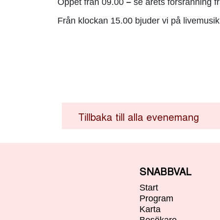
Öppet från 09.00
–
se årets forsränning fr
Från klockan 15.00 bjuder vi på livemusik
Tillbaka till alla evenemang
SNABBVAL
Start
Program
Karta