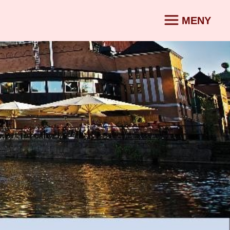
MENY
KONTAKT
SV
|
ORG
g i
r
partner
a
Vatten