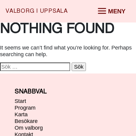
MENY
VALBORG I UPPSALA
START
PROGRAM
Skip
NOTHING FOUND
KARTA
START
to
BESÖKARE
▶
content
OM VALBORG
▶
PROGRAM
KONTAKT
It seems we can’t find what you’re looking for. Perhaps
SV
|
EN
searching can help.
KARTA
Sök
BESÖKARE
▶
efter:
OM VALBORG
▶
SNABBVAL
KONTAKT
Start
Program
SV
|
EN
Karta
Besökare
Om valborg
Kontakt