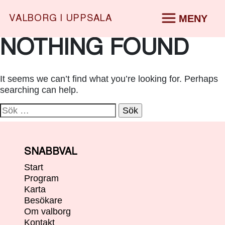
MENY
VALBORG I UPPSALA
START
PROGRAM
Skip
NOTHING FOUND
KARTA
START
to
BESÖKARE
▶
content
OM VALBORG
▶
PROGRAM
KONTAKT
It seems we can’t find what you’re looking for. Perhaps
SV
|
EN
searching can help.
KARTA
Sök
BESÖKARE
▶
efter:
OM VALBORG
▶
SNABBVAL
KONTAKT
Start
Program
SV
|
EN
Karta
Besökare
Om valborg
Kontakt