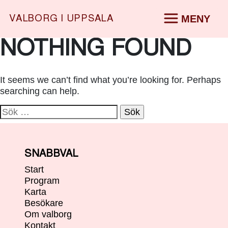
MENY
VALBORG I UPPSALA
START
PROGRAM
Skip
NOTHING FOUND
KARTA
START
to
BESÖKARE
▶
content
OM VALBORG
▶
PROGRAM
KONTAKT
It seems we can’t find what you’re looking for. Perhaps
SV
|
EN
searching can help.
KARTA
Sök
BESÖKARE
▶
efter:
OM VALBORG
▶
SNABBVAL
KONTAKT
Start
Program
SV
|
EN
Karta
Besökare
Om valborg
Kontakt